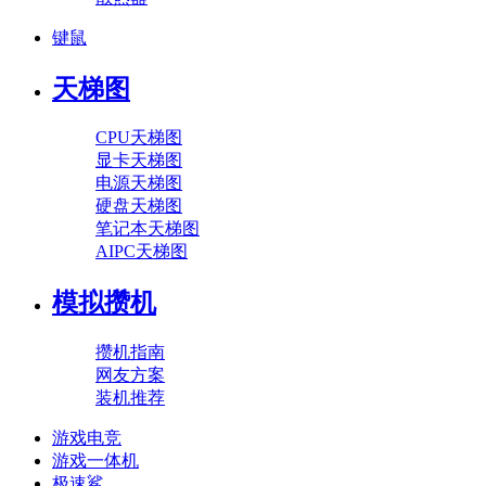
键鼠
天梯图
CPU天梯图
显卡天梯图
电源天梯图
硬盘天梯图
笔记本天梯图
AIPC天梯图
模拟攒机
攒机指南
网友方案
装机推荐
游戏电竞
游戏一体机
极速鲨