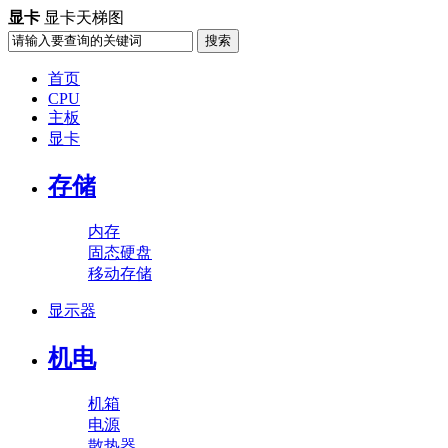
显卡
显卡天梯图
首页
CPU
主板
显卡
存储
内存
固态硬盘
移动存储
显示器
机电
机箱
电源
散热器