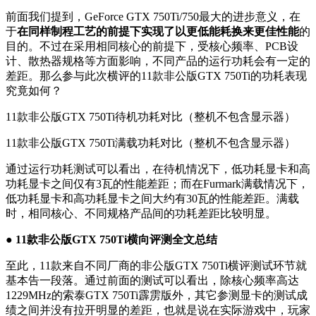
前面我们提到，GeForce GTX 750Ti/750最大的进步意义，在
于
在同样制程工艺的前提下实现了以更低能耗换来更佳性能
的
目的。不过在采用相同核心的前提下，受核心频率、PCB设
计、散热器规格等方面影响，不同产品的运行功耗会有一定的
差距。那么参与此次横评的11款非公版GTX 750Ti的功耗表现
究竟如何？
11款非公版GTX 750Ti待机功耗对比（整机不包含显示器）
11款非公版GTX 750Ti满载功耗对比（整机不包含显示器）
通过运行功耗测试可以看出，在待机情况下，低功耗显卡和高
功耗显卡之间仅有3瓦的性能差距；而在Furmark满载情况下，
低功耗显卡和高功耗显卡之间大约有30瓦的性能差距。满载
时，相同核心、不同规格产品间的功耗差距比较明显。
● 11款非公版GTX 750Ti横向评测全文总结
至此，11款来自不同厂商的非公版GTX 750Ti横评测试环节就
基本告一段落。通过前面的测试可以看出，除核心频率高达
1229MHz的索泰GTX 750Ti霹雳版外，其它参测显卡的测试成
绩之间并没有拉开明显的差距，也就是说在实际游戏中，玩家