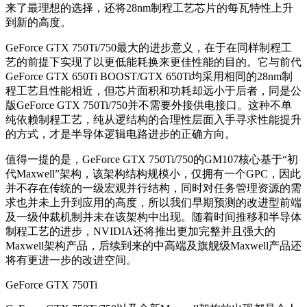
来了最理想的选择，还将28nm制程工艺芯片的每瓦特性上升
到新的高度。
GeForce GTX 750Ti/750最大的进步意义，在于在同样制程工
艺的前提下实现了以更低能耗换来更佳性能的目的。它与前代
GeForce GTX 650Ti BOOST/GTX 650Ti均采用相同的28nm制
程工艺且性能相近，但芯片面积和功耗却远小于后者，同是公
版GeForce GTX 750Ti/750并不需要外接供电接口。这种不单
纯依赖制程工艺，纯从逻结构的合理性层面入手寻求性能提升
的方式，才是半导体逻辑电路进步的正确方向。
值得一提的是，GeForce GTX 750Ti/750的GM107核心基于“初
代Maxwell”架构，该架构结构规模小，仅拥有一个GPC，因此
并不存在传统的一级宏观并行结构，同时对任务管理资源的需
求也并未上升到应用的高度，所以我们早期预测的改进型前端
及一级仲裁机制并未在该架构中出现。随着时间推移和半导体
制程工艺的进步，NVIDIA还将推出更加完整并且强大的
Maxwell架构产品，后续到来的中高端及旗舰级Maxwell产品还
将有更进一步的改进空间。
GeForce GTX 750Ti