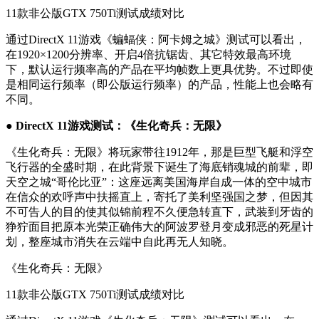
11款非公版GTX 750Ti测试成绩对比
通过DirectX 11游戏《蝙蝠侠：阿卡姆之城》测试可以看出，
在1920×1200分辨率、开启4倍抗锯齿、其它特效最高环境
下，默认运行频率高的产品在平均帧数上更具优势。不过即使
是相同运行频率（即公版运行频率）的产品，性能上也会略有
不同。
● DirectX 11游戏测试：《生化奇兵：无限》
《生化奇兵：无限》将玩家带往1912年，那是巨型飞艇和浮空
飞行器的全盛时期，在此背景下诞生了海底销魂城的前辈，即
天空之城“哥伦比亚”：这座远离美国海岸自成一体的空中城市
在信众的欢呼声中扶摇直上，寄托了美利坚强国之梦，但因其
不可告人的目的使其似锦前程不久便急转直下，武装到牙齿的
狰狞面目把原本光荣正确伟大的阿波罗登月变成邪恶的死星计
划，整座城市消失在云端中自此再无人知晓。
《生化奇兵：无限》
11款非公版GTX 750Ti测试成绩对比