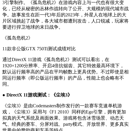
3引擎制作。《孤岛危机2》在游戏内容上与一代也有很大变
化，已经从秘密的丛林作战转向了公开、大规模的现代城市战
争。故事发生在距一代3年后的2023年，外星人在地球上的大
片区域挑起了战争，各大城市都遭到攻击，人口锐减，玩家将
要进行捍卫地球的末日战争。
《孤岛危机2》
11款非公版GTX 750Ti测试成绩对比
通过DirectX 11游戏《孤岛危机2》测试可以看出，在
1920×1200分辨率、开启4倍抗锯齿、其它特效最高环境下，
默认运行频率高的产品在平均帧数上更具优势。不过即使是相
同运行频率（即公版运行频率）的产品，性能上也会略有不
同。
● DirectX 11游戏测试：《尘埃3》
《尘埃3》是由Codemasters制作发行的一款赛车竞速单机游
戏，《尘埃3》采用与《F1 2010》同样的Ego引擎，拥有更加
拟真的天气系统及画面效果。游戏将包含冰雪场景、动态天
气、经典的赛车、分屏对战、party模式、开放世界、更多真实
世界中的赞助商和车手等特点。