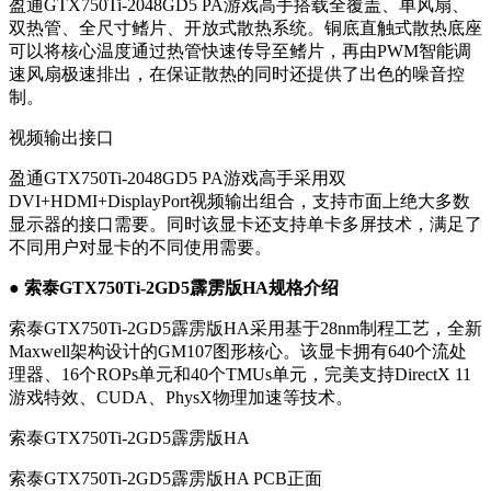
盈通GTX750Ti-2048GD5 PA游戏高手搭载全覆盖、单风扇、
双热管、全尺寸鳍片、开放式散热系统。铜底直触式散热底座
可以将核心温度通过热管快速传导至鳍片，再由PWM智能调
速风扇极速排出，在保证散热的同时还提供了出色的噪音控
制。
视频输出接口
盈通GTX750Ti-2048GD5 PA游戏高手采用双
DVI+HDMI+DisplayPort视频输出组合，支持市面上绝大多数
显示器的接口需要。同时该显卡还支持单卡多屏技术，满足了
不同用户对显卡的不同使用需要。
● 索泰GTX750Ti-2GD5霹雳版HA规格介绍
索泰GTX750Ti-2GD5霹雳版HA采用基于28nm制程工艺，全新
Maxwell架构设计的GM107图形核心。该显卡拥有640个流处
理器、16个ROPs单元和40个TMUs单元，完美支持DirectX 11
游戏特效、CUDA、PhysX物理加速等技术。
索泰GTX750Ti-2GD5霹雳版HA
索泰GTX750Ti-2GD5霹雳版HA PCB正面