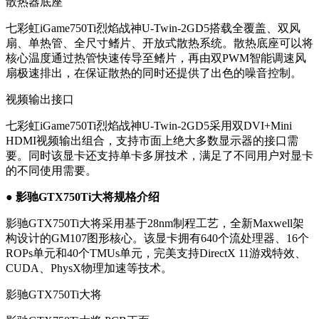
散热器底座
七彩虹iGame750Ti烈焰战神U-Twin-2GD5搭载全覆盖、双风
扇、单热管、全尺寸鳍片、开放式散热系统。散热底座可以将
核心温度通过热管快速传导至鳍片，再由双PWM智能调速风
扇极速排出，在保证散热的同时还提供了出色的噪音控制。
视频输出接口
七彩虹iGame750Ti烈焰战神U-Twin-2GD5采用双DVI+Mini
HDMI视频输出组合，支持市面上绝大多数显示器的接口需
要。同时该显卡还支持单卡多屏技术，满足了不同用户对显卡
的不同使用需要。
● 影驰GTX750Ti大将规格介绍
影驰GTX750Ti大将采用基于28nm制程工艺，全新Maxwell架
构设计的GM107图形核心。该显卡拥有640个流处理器、16个
ROPs单元和40个TMUs单元，完美支持DirectX 11游戏特效、
CUDA、PhysX物理加速等技术。
影驰GTX750Ti大将