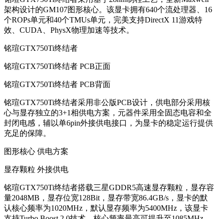
架构设计的GM107图形核心。该显卡拥有640个流处理器、16
个ROPs单元和40个TMUs单元，完美支持DirectX 11游戏特
效、CUDA、PhysX物理加速等技术。
铭瑄GTX750Ti终结者
铭瑄GTX750Ti终结者 PCB正面
铭瑄GTX750Ti终结者 PCB背面
铭瑄GTX750Ti终结者采用非公版PCB设计，供电部分采用核
心与显存独立的3+1相供电方案，元器件采用全固态电容和全
封闭电感，辅以单6pin外接供电接口，为显卡的稳定运行提供
充足的保障。
图形核心 供电方案
显存颗粒 外接供电
铭瑄GTX750Ti终结者搭载三星GDDR5高速显存颗粒，显存容
量2048MB，显存位宽128Bit，显存带宽86.4GB/s，显卡的默
认核心频率为1020MHz，默认显存频率为5400MHz，该显卡
支持Turbo Boost 2.0技术，核心频率最高可提升至1085MHz。