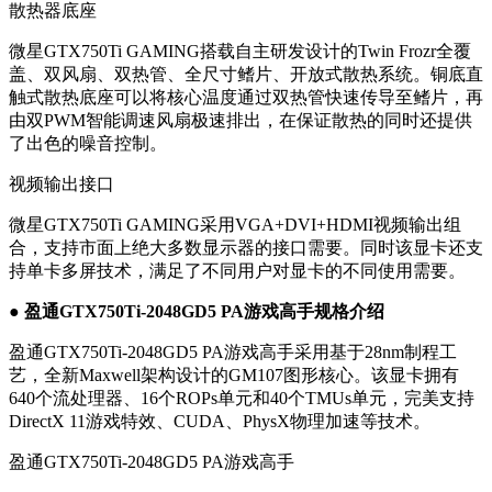
散热器底座
微星GTX750Ti GAMING搭载自主研发设计的Twin Frozr全覆
盖、双风扇、双热管、全尺寸鳍片、开放式散热系统。铜底直
触式散热底座可以将核心温度通过双热管快速传导至鳍片，再
由双PWM智能调速风扇极速排出，在保证散热的同时还提供
了出色的噪音控制。
视频输出接口
微星GTX750Ti GAMING采用VGA+DVI+HDMI视频输出组
合，支持市面上绝大多数显示器的接口需要。同时该显卡还支
持单卡多屏技术，满足了不同用户对显卡的不同使用需要。
● 盈通GTX750Ti-2048GD5 PA游戏高手规格介绍
盈通GTX750Ti-2048GD5 PA游戏高手采用基于28nm制程工
艺，全新Maxwell架构设计的GM107图形核心。该显卡拥有
640个流处理器、16个ROPs单元和40个TMUs单元，完美支持
DirectX 11游戏特效、CUDA、PhysX物理加速等技术。
盈通GTX750Ti-2048GD5 PA游戏高手