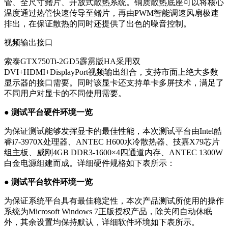
管、全尺寸鳍片、开放式散热系统。铜质散热底座可以将核心
温度通过热管快速传导至鳍片，再由PWM智能调速风扇极速
排出，在保证散热的同时还提供了出色的噪音控制。
视频输出接口
索泰GTX750Ti-2GD5霹雳版HA采用双
DVI+HDMI+DisplayPort视频输出组合，支持市面上绝大多数
显示器的接口需要。同时该显卡还支持单卡多屏技术，满足了
不同用户对显卡的不同使用需要。
● 测试平台硬件环境一览
为保证测试能够发挥显卡的最佳性能，本次测试平台由Intel酷
睿i7-3970X处理器、ANTEC H600水冷散热器、技嘉X79芯片
组主板、威刚4GB DDR3-1600×4四通道内存、ANTEC 1300W
白金电源组建而成。详细硬件规格如下表所示：
● 测试平台软件环境一览
为保证系统平台具有最佳稳定性，本次产品测试所使用的操作
系统为Microsoft Windows 7正版授权产品，除关闭自动休眠
外，其余设置均保持默认，详细软件环境如下表所示。