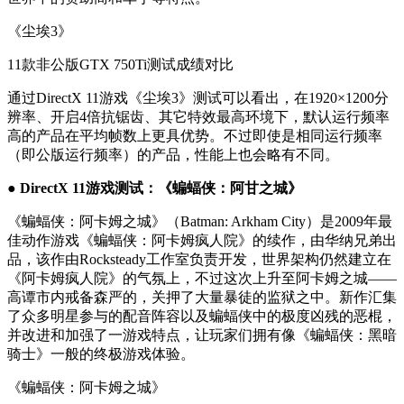
《尘埃3》
11款非公版GTX 750Ti测试成绩对比
通过DirectX 11游戏《尘埃3》测试可以看出，在1920×1200分
辨率、开启4倍抗锯齿、其它特效最高环境下，默认运行频率
高的产品在平均帧数上更具优势。不过即使是相同运行频率
（即公版运行频率）的产品，性能上也会略有不同。
● DirectX 11游戏测试：《蝙蝠侠：阿甘之城》
《蝙蝠侠：阿卡姆之城》（Batman: Arkham City）是2009年最
佳动作游戏《蝙蝠侠：阿卡姆疯人院》的续作，由华纳兄弟出
品，该作由Rocksteady工作室负责开发，世界架构仍然建立在
《阿卡姆疯人院》的气氛上，不过这次上升至阿卡姆之城——
高谭市内戒备森严的，关押了大量暴徒的监狱之中。新作汇集
了众多明星参与的配音阵容以及蝙蝠侠中的极度凶残的恶棍，
并改进和加强了一游戏特点，让玩家们拥有像《蝙蝠侠：黑暗
骑士》一般的终极游戏体验。
《蝙蝠侠：阿卡姆之城》