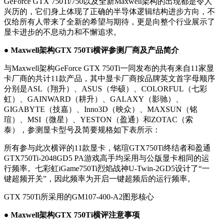
GeForce GTX 750Ti/750以及全新Maxwell架构的出现都是令人
兴历的，它们身上体现了正确的半导体逻辑结构进步方向，不
仅给所有人带来了全新的希望与期待，更是向整个行业展示了
显卡进步的不息动力和不懈追求。
● Maxwell架构GTX 750Ti横评参测厂商及产品简介
与Maxwell架构GeForce GTX 750Ti一同发布的共有来自11家显
卡厂商的共计11款产品，其中显卡厂商按品牌英文首字母顺序
分别是ASL（翔升）、ASUS（华硕）、COLORFUL（七彩
虹）、GAINWARD（耕升）、GALAXY（影驰）、
GIGABYTE（技嘉）、Inno3D（映众）、MAXSUN（铭
瑄）、MSI（微星）、YESTON（盈通）和ZOTAC（索
泰），参测显卡型号及简要规格如下表所示：
所有参与此次横评的11款显卡，铭瑄GTX750Ti终结者和盈通
GTX750Ti-2048GD5 PA游戏高手均采用与公版显卡相同的运
行频率。七彩虹iGame750Ti烈焰战神U-Twin-2GD5设计了“一
键超频开关”，因此频率为开启一键超频后的运行频率。
GTX 750Ti所采用的GM107-400-A2图形核心
● Maxwell架构GTX 750Ti横评注意事项