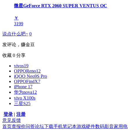
微星GeForce RTX 2060 SUPER VENTUS OC
￥
3199
说点什么吧~
0
发评论，赚金豆
收藏
0
分享
vivos19
OPPOReno12
iQOO Neo9S Pro
OPPOFindX7
iPhone 17
华为nova12
vivo X100s
三星S25
登录
|
注册
意见反馈
首页
查报价
问答
论坛
下载
手机
笔记本
游戏硬件
数码影音
家用电