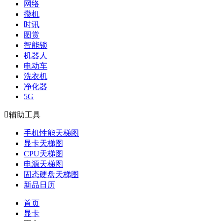
网络
攒机
时讯
图赏
智能锁
机器人
电动车
洗衣机
净化器
5G

辅助工具
手机性能天梯图
显卡天梯图
CPU天梯图
电源天梯图
固态硬盘天梯图
新品日历
首页
显卡