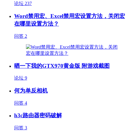
论坛
237
Word禁用宏、Excel禁用宏设置方法，关闭宏
在哪里设置方法？
问答
2
晒一下我的GTX970黄金版 附游戏截图
论坛
9
何为单反相机
问答
4
h3c路由器密码破解
问答
3