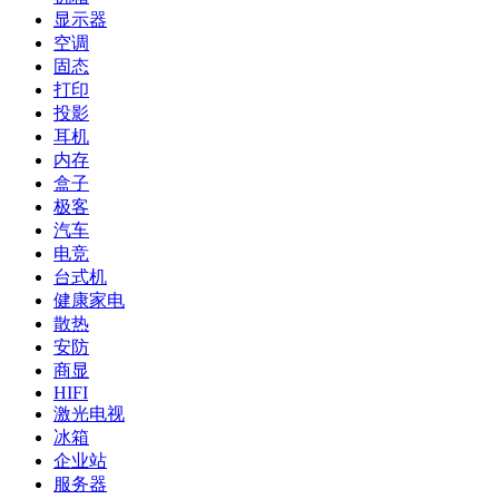
显示器
空调
固态
打印
投影
耳机
内存
盒子
极客
汽车
电竞
台式机
健康家电
散热
安防
商显
HIFI
激光电视
冰箱
企业站
服务器