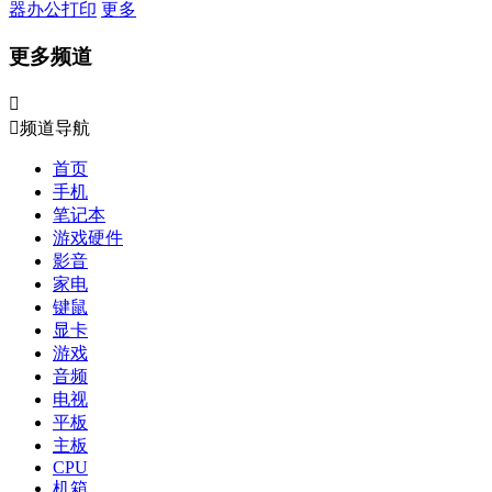
器
办公打印
更多
更多频道


频道导航
首页
手机
笔记本
游戏硬件
影音
家电
键鼠
显卡
游戏
音频
电视
平板
主板
CPU
机箱