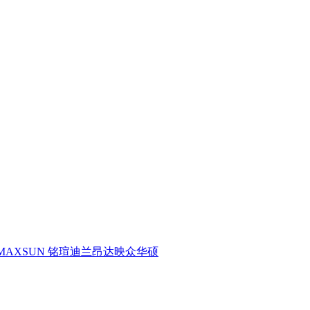
MAXSUN 铭瑄
迪兰
昂达
映众
华硕