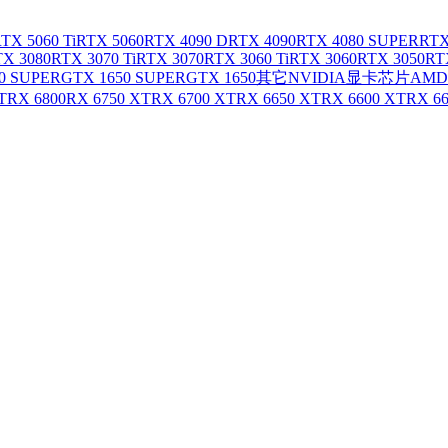
TX 5060 Ti
RTX 5060
RTX 4090 D
RTX 4090
RTX 4080 SUPER
RTX
X 3080
RTX 3070 Ti
RTX 3070
RTX 3060 Ti
RTX 3060
RTX 3050
RT
0 SUPER
GTX 1650 SUPER
GTX 1650
其它NVIDIA显卡芯片
AMD
T
RX 6800
RX 6750 XT
RX 6700 XT
RX 6650 XT
RX 6600 XT
RX 6