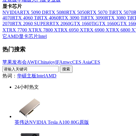
显卡芯片
NVIDIA
RTX 5090 D
RTX 5080
RTX 5050
RTX 5070 Ti
RTX 5070
R
4070
RTX 4060 Ti
RTX 4060
RTX 3090 Ti
RTX 3090
RTX 3080 Ti
RT
2070
RTX 2060 SUPER
RTX 2060
GTX 1660Ti
GTX 1660
GTX 166
XT
RX 7700 XT
RX 7800 XT
RX 6950 XT
RX 6900 XT
RX 6800 X
它AMD显卡芯片
Intel
热门搜索
苹果发布会
AWE
Chinajoy
IFA
mwc
CES Asia
CES
热词：
华硕主板
Intel
AMD
24小时热文
英伟达NVIDIA Tesla A100 80G原版