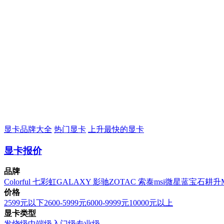
显卡品牌大全
热门显卡
上升最快的显卡
显卡报价
品牌
Colorful 七彩虹
GALAXY 影驰
ZOTAC 索泰
msi微星
蓝宝石
耕升
价格
2599元以下
2600-5999元
6000-9999元
10000元以上
显卡类型
发烧级
中端级
入门级
专业级