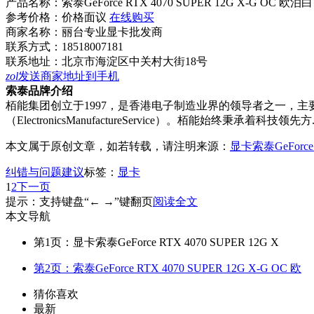
产品名称：
索泰GeForce RTX 4070 SUPER 12G X-G OC 欧泊白
参考价格：
价格面议
在线购买
商家名称：
丽台专业显卡批发商
联系方式：
18518007181
联系地址：
北京市海淀区中关村大街18号
zol
发送商家地址到手机
索泰品牌介绍
栢能集团创立于1997，是香港电子制造业界的领导者之一，
（ElectronicsManufactureService）。栢能始终秉承着科技领先方..
本文属于原创文章，如若转载，请注明来源：
显卡索泰GeForce R
纠错与问题建议
标签：
显卡
1
2
下一页
提示：支持键盘“← →”键翻页
阅读全文
本文导航
第1页：显卡索泰GeForce RTX 4070 SUPER 12G X
第2页：索泰GeForce RTX 4070 SUPER 12G X-G OC 欧
猜你喜欢
最新