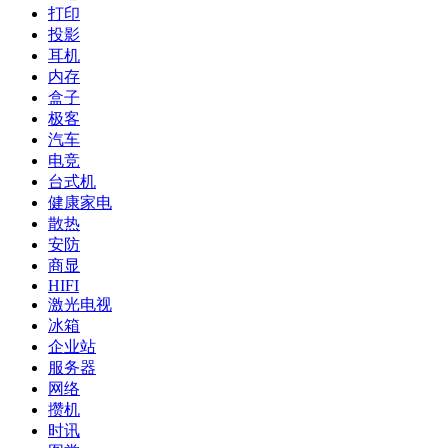
打印
投影
耳机
内存
盒子
极客
汽车
电竞
台式机
健康家电
散热
安防
商显
HIFI
激光电视
冰箱
企业站
服务器
网络
攒机
时讯