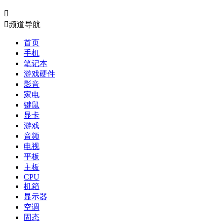


频道导航
首页
手机
笔记本
游戏硬件
影音
家电
键鼠
显卡
游戏
音频
电视
平板
主板
CPU
机箱
显示器
空调
固态