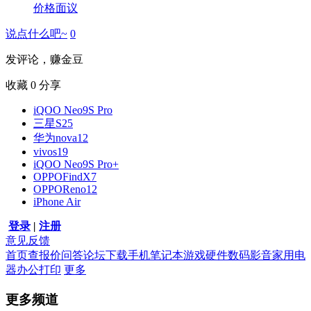
价格面议
说点什么吧~
0
发评论，赚金豆
收藏
0
分享
iQOO Neo9S Pro
三星S25
华为nova12
vivos19
iQOO Neo9S Pro+
OPPOFindX7
OPPOReno12
iPhone Air
登录
|
注册
意见反馈
首页
查报价
问答
论坛
下载
手机
笔记本
游戏硬件
数码影音
家用电
器
办公打印
更多
更多频道