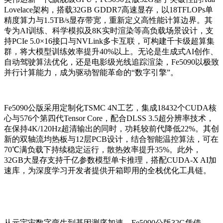
Lovelace架构，搭载32GB GDDR7高速显存，以18TFLOPs单
精度算力与1.5TB/s显存带宽，重新定义高性能计算边界。其
专为AI训练、科学模拟及8K实时渲染等高负载场景设计，支
持PCIe 5.0×16接口与NVLink多卡互联，可构建千卡级超算集
群，将大模型训练效率提升40%以上。无论是生成式AI创作、
自动驾驶算法优化，还是电影级光线追踪渲染，Fe5090以极致
并行计算能力，成为驱动智能革命的“数字引擎”。
Fe5090公版采用定制化TSMC 4N工艺，集成18432个CUDA核
心与576个第四代Tensor Core，配合DLSS 3.5超分辨率技术，
在保持4K/120Hz超清输出的同时，功耗较前代降低22%。其创
新的双轴流均热板与12层PCB设计，结合智能温控算法，可在
70℃满负载下持续稳定运行，散热效率提升35%。此外，
32GB大显存支持千亿参数模型单卡推理，搭配CUDA-X AI加
速库，为深度学习开发者提供开箱即用的全栈优化工具链。
从元宇宙数字孪生到基因测序加速，Fe5090公版32G凭借