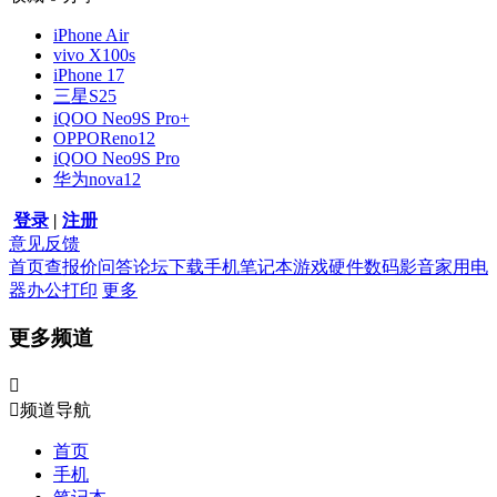
iPhone Air
vivo X100s
iPhone 17
三星S25
iQOO Neo9S Pro+
OPPOReno12
iQOO Neo9S Pro
华为nova12
登录
|
注册
意见反馈
首页
查报价
问答
论坛
下载
手机
笔记本
游戏硬件
数码影音
家用电
器
办公打印
更多
更多频道


频道导航
首页
手机