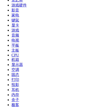
笔记本
游戏硬件
影音
家电
键鼠
显卡
游戏
音频
电视
平板
主板
CPU
机箱
显示器
空调
固态
打印
投影
耳机
内存
盒子
极客