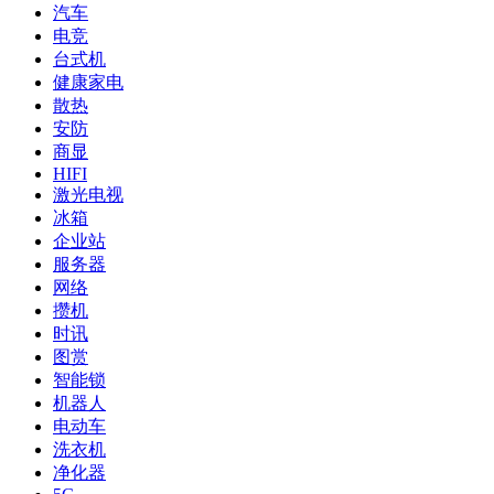
汽车
电竞
台式机
健康家电
散热
安防
商显
HIFI
激光电视
冰箱
企业站
服务器
网络
攒机
时讯
图赏
智能锁
机器人
电动车
洗衣机
净化器