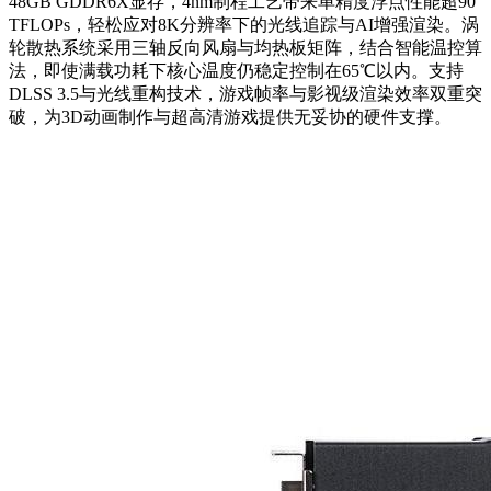
48GB GDDR6X显存，4nm制程工艺带来单精度浮点性能超90
TFLOPs，轻松应对8K分辨率下的光线追踪与AI增强渲染。涡
轮散热系统采用三轴反向风扇与均热板矩阵，结合智能温控算
法，即使满载功耗下核心温度仍稳定控制在65℃以内。支持
DLSS 3.5与光线重构技术，游戏帧率与影视级渲染效率双重突
破，为3D动画制作与超高清游戏提供无妥协的硬件支撑。