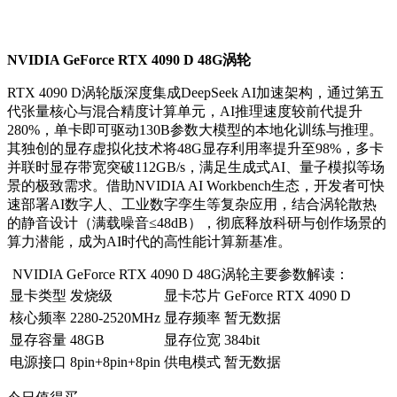
NVIDIA GeForce RTX 4090 D 48G涡轮
RTX 4090 D涡轮版深度集成DeepSeek AI加速架构，通过第五
代张量核心与混合精度计算单元，AI推理速度较前代提升
280%，单卡即可驱动130B参数大模型的本地化训练与推理。
其独创的显存虚拟化技术将48G显存利用率提升至98%，多卡
并联时显存带宽突破112GB/s，满足生成式AI、量子模拟等场
景的极致需求。借助NVIDIA AI Workbench生态，开发者可快
速部署AI数字人、工业数字孪生等复杂应用，结合涡轮散热
的静音设计（满载噪音≤48dB），彻底释放科研与创作场景的
算力潜能，成为AI时代的高性能计算新基准。
NVIDIA GeForce RTX 4090 D 48G涡轮主要参数解读：
显卡类型
发烧级
显卡芯片
GeForce RTX 4090 D
核心频率
2280-2520MHz
显存频率
暂无数据
显存容量
48GB
显存位宽
384bit
电源接口
8pin+8pin+8pin
供电模式
暂无数据