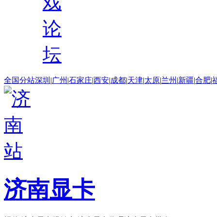
戏
论
坛
全国分站
深圳
|
广州
|
石家庄
|
西安
|
成都
|
天津
|
太原
|
兰州
|
新疆
|
合肥
|
济南显卡