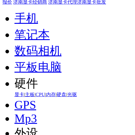
报价
济南显卡经销商
济南显卡代理
济南显卡批发
手机
笔记本
数码相机
平板电脑
硬件
显卡
|
主板
|
CPU
|
内存
|
硬盘
|
光驱
GPS
Mp3
外设