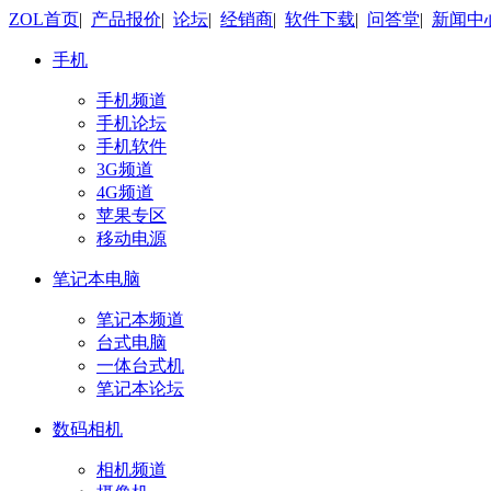
ZOL首页
|
产品报价
|
论坛
|
经销商
|
软件下载
|
问答堂
|
新闻中
手机
手机频道
手机论坛
手机软件
3G频道
4G频道
苹果专区
移动电源
笔记本电脑
笔记本频道
台式电脑
一体台式机
笔记本论坛
数码相机
相机频道