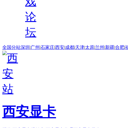
戏
论
坛
全国分站
深圳
|
广州
|
石家庄
|
西安
|
成都
|
天津
|
太原
|
兰州
|
新疆
|
合肥
|
西安显卡