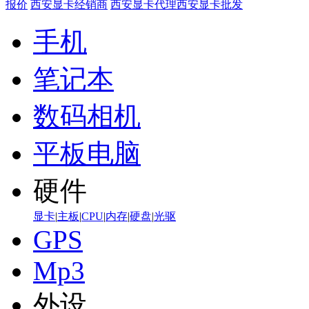
报价
西安显卡经销商
西安显卡代理
西安显卡批发
手机
笔记本
数码相机
平板电脑
硬件
显卡
|
主板
|
CPU
|
内存
|
硬盘
|
光驱
GPS
Mp3
外设