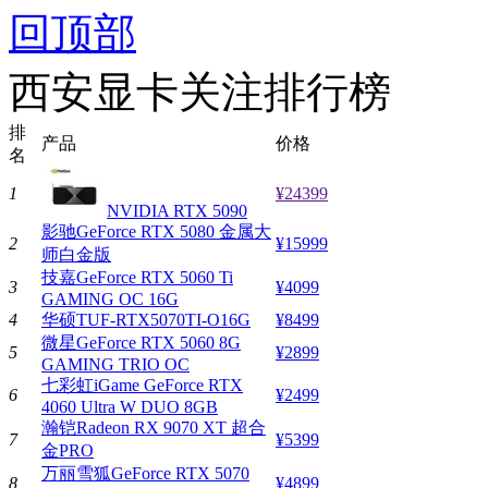
回顶部
西安显卡关注排行榜
排
产品
价格
名
1
¥24399
NVIDIA RTX 5090
影驰GeForce RTX 5080 金属大
2
¥15999
师白金版
技嘉GeForce RTX 5060 Ti
3
¥4099
GAMING OC 16G
4
华硕TUF-RTX5070TI-O16G
¥8499
微星GeForce RTX 5060 8G
5
¥2899
GAMING TRIO OC
七彩虹iGame GeForce RTX
6
¥2499
4060 Ultra W DUO 8GB
瀚铠Radeon RX 9070 XT 超合
7
¥5399
金PRO
万丽雪狐GeForce RTX 5070
8
¥4899