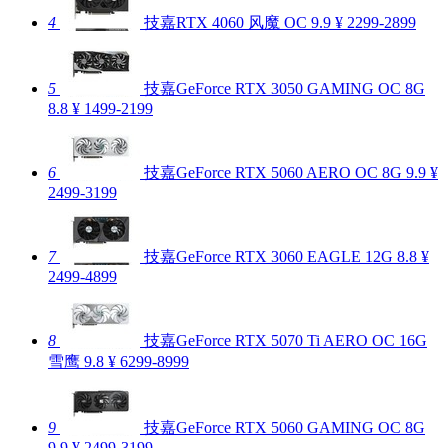
4
技嘉RTX 4060 风魔 OC
9.9
¥ 2299-2899
5
技嘉GeForce RTX 3050 GAMING OC 8G
8.8
¥ 1499-2199
6
技嘉GeForce RTX 5060 AERO OC 8G
9.9
¥
2499-3199
7
技嘉GeForce RTX 3060 EAGLE 12G
8.8
¥
2499-4899
8
技嘉GeForce RTX 5070 Ti AERO OC 16G
雪鹰
9.8
¥ 6299-8999
9
技嘉GeForce RTX 5060 GAMING OC 8G
9.9
¥ 2499-3199