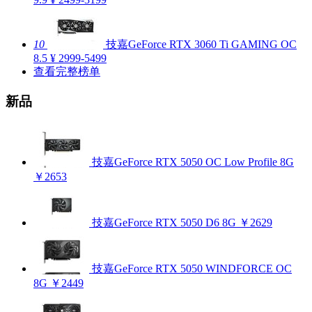
10
技嘉GeForce RTX 3060 Ti GAMING OC
8.5
¥ 2999-5499
查看完整榜单
新品
技嘉GeForce RTX 5050 OC Low Profile 8G
￥2653
技嘉GeForce RTX 5050 D6 8G
￥2629
技嘉GeForce RTX 5050 WINDFORCE OC
8G
￥2449