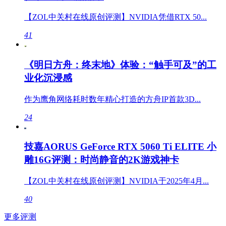
【ZOL中关村在线原创评测】NVIDIA凭借RTX 50...
41
《明日方舟：终末地》体验：“触手可及”的工
业化沉浸感
作为鹰角网络耗时数年精心打造的方舟IP首款3D...
24
技嘉AORUS GeForce RTX 5060 Ti ELITE 小
雕16G评测：时尚静音的2K游戏神卡
【ZOL中关村在线原创评测】NVIDIA于2025年4月...
40
更多评测