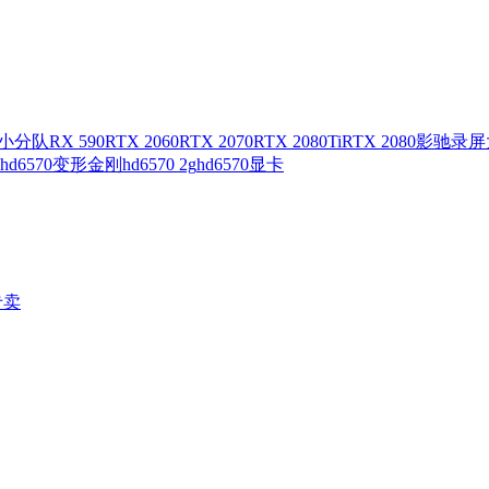
小分队
RX 590
RTX 2060
RTX 2070
RTX 2080Ti
RTX 2080
影驰录屏
hd6570变形金刚
hd6570 2g
hd6570显卡
专卖