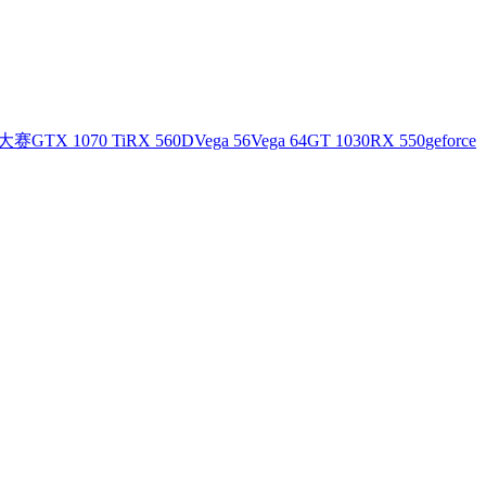
大赛
GTX 1070 Ti
RX 560D
Vega 56
Vega 64
GT 1030
RX 550
geforce