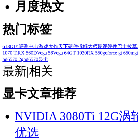
月度热文
热门标签
618
DIY评测中心
游戏大作
天下硬件
拆解大师
硬评
硬件巴士
拔草
1070 Ti
RX 560D
Vega 56
Vega 64
GT 1030
RX 550
geforce gt 650m
g
hd6570 2g
hd6570显卡
最新
|
相关
显卡文章推荐
NVIDIA 3080Ti 
优选