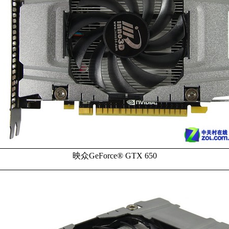
映众GeForce® GTX 650