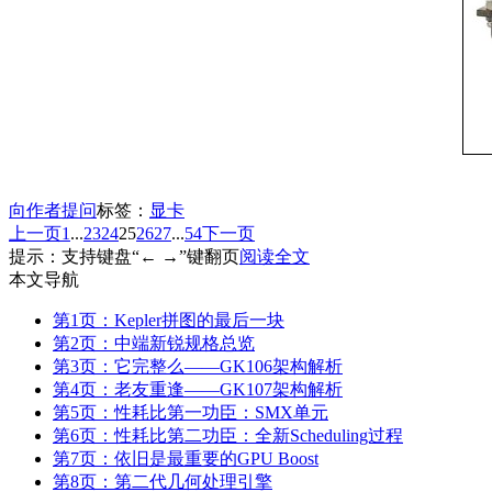
向作者提问
标签：
显卡
上一页
1
...
23
24
25
26
27
...
54
下一页
提示：支持键盘“← →”键翻页
阅读全文
本文导航
第1页：Kepler拼图的最后一块
第2页：中端新锐规格总览
第3页：它完整么——GK106架构解析
第4页：老友重逢——GK107架构解析
第5页：性耗比第一功臣：SMX单元
第6页：性耗比第二功臣：全新Scheduling过程
第7页：依旧是最重要的GPU Boost
第8页：第二代几何处理引擎