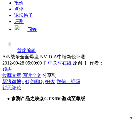
报价
点评
论坛帖子
评测
问答
首席编辑
A/N战争全面爆发 NVIDIA中端新锐评测
2012-09-28 05:00:00
[
中关村在线
原创 ]
作者：
顾杰
收藏文章
阅读全文
分享到
新浪微博
QQ空间
QQ好友
微信二维码
暂无评论
● 参测产品之映众
GTX650游戏至尊版