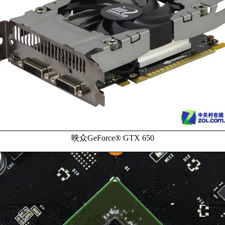
映众GeForce® GTX 650